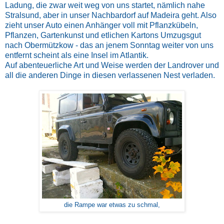
Ladung, die zwar weit weg von uns startet, nämlich nahe
Stralsund, aber in unser Nachbardorf auf Madeira geht. Also
zieht unser Auto einen Anhänger voll mit Pflanzkübeln,
Pflanzen, Gartenkunst und etlichen Kartons Umzugsgut
nach Obermützkow - das an jenem Sonntag weiter von uns
entfernt scheint als eine Insel im Atlantik.
Auf abenteuerliche Art und Weise werden der Landrover und
all die anderen Dinge in diesen verlassenen Nest verladen.
die Rampe war etwas zu schmal,