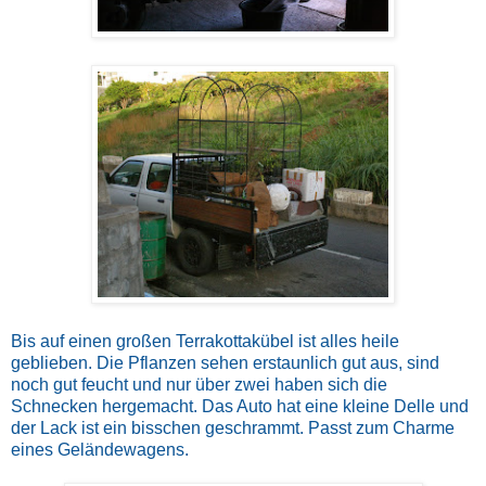
Bis auf einen großen Terrakottakübel ist alles heile
geblieben. Die Pflanzen sehen erstaunlich gut aus, sind
noch gut feucht und nur über zwei haben sich die
Schnecken hergemacht. Das Auto hat eine kleine Delle und
der Lack ist ein bisschen geschrammt. Passt zum Charme
eines Geländewagens.